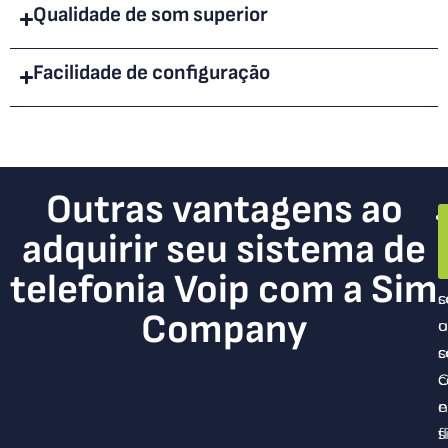
Qualidade de som superior
Facilidade de configuração
Outras vantagens ao
S
E
adquirir seu sistema de
e
i
c
é
telefonia Voip com a Sim
s
Company
o
s
c
c
e
n
f
s