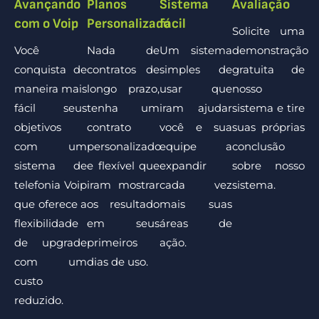
Avançando
Planos
Sistema
Avaliação
com o Voip
Personalizado
fácil
Solicite uma
Você
Nada de
Um sistema
demonstração
conquista de
contratos de
simples de
gratuita de
maneira mais
longo prazo,
usar que
nosso
fácil seus
tenha um
iram ajudar
sistema e tire
objetivos
contrato
você e sua
suas próprias
com um
personalizado
equipe a
conclusão
sistema de
e flexível que
expandir
sobre nosso
telefonia Voip
iram mostrar
cada vez
sistema.
que oferece a
os resultado
mais suas
flexibilidade
em seus
áreas de
de upgrade
primeiros
ação.
com um
dias de uso.
custo
reduzido.