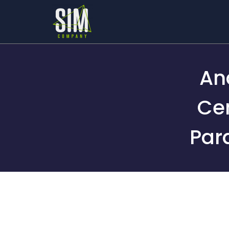
An
Cen
Par