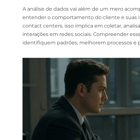
A análise de dados vai além de um mero aco
entender o comportamento do cliente e suas 
contact centers, isso implica em coletar, anali
interações em redes sociais. Compreender ess
identifiquem padrões, melhorem processos e 