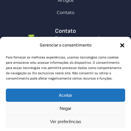
Artigos
Contato
Contato
contato@simcompany.com.br
Gerenciar o consentimento
0800 591 4571
Endereços:
Para fornecer as melhores experiências, usamos tecnologias como cookies
Rua Dr. Soares Hungria 772 - Centro, Cerquilho
para armazenar e/ou acessar informações do dispositivo. O consentimento
para essas tecnologias nos permitirá processar dados como comportamento
- SP
de navegação ou IDs exclusivos neste site. Não consentir ou retirar o
R. Aureliano Guimarães, 172 - Vila Andrade, São
consentimento pode afetar negativamente certos recursos e funções.
Paulo - SP
Aceitar
Siga-nos
Negar
Ver preferências
© Copyright 2026 Todos os direitos reservados.