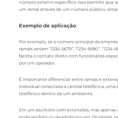
número externo específico. Isso permite que 
um ramal através de um número público, simpl
Exemplo de aplicação
Por exemplo, se o número principal da empresa
ramais seriam “1234-5679”, “1234-5680”, “1234-5
facilita o contato direto com funcionários espe
por um operador.
É importante diferenciar entre ramais e exten
individual conectada à central telefônica, um
telefônico dentro de um ambiente.
Em um escritório com extensões, mas apenas 
pode ser feita ou recebida por vez. Os ramais, p