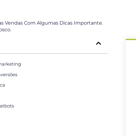
Nas Vendas Com Algumas Dicas Importante.
osco.
marketing
nversões
ica
hatbots