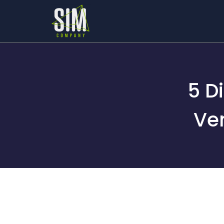
5 D
Ve