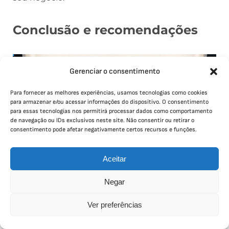
Conclusão e recomendações
Gerenciar o consentimento
Para fornecer as melhores experiências, usamos tecnologias como cookies
para armazenar e/ou acessar informações do dispositivo. O consentimento
para essas tecnologias nos permitirá processar dados como comportamento
de navegação ou IDs exclusivos neste site. Não consentir ou retirar o
consentimento pode afetar negativamente certos recursos e funções.
Aceitar
Negar
Escolher o notebook certo para sua equipe é uma
decisão crucial. Isso impacta diretamente na
Ver preferências
produtividade e na eficiência geral da empresa.
Portanto, avaliar as necessidades específicas dos