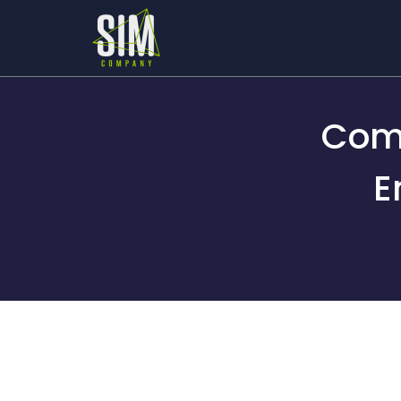
Com
E