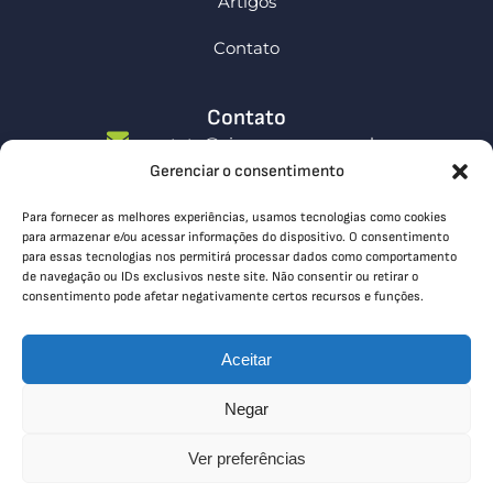
Artigos
Contato
Contato
contato@simcompany.com.br
Gerenciar o consentimento
0800 591 4571
Endereços:
Para fornecer as melhores experiências, usamos tecnologias como cookies
Rua Dr. Soares Hungria 772 - Centro, Cerquilho
para armazenar e/ou acessar informações do dispositivo. O consentimento
para essas tecnologias nos permitirá processar dados como comportamento
- SP
de navegação ou IDs exclusivos neste site. Não consentir ou retirar o
R. Aureliano Guimarães, 172 - Vila Andrade, São
consentimento pode afetar negativamente certos recursos e funções.
Paulo - SP
Aceitar
Siga-nos
Negar
Ver preferências
© Copyright 2026 Todos os direitos reservados.