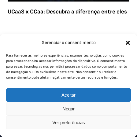
UCaaS x CCaa: Descubra a diferença entre eles
Gerenciar o consentimento
Para fornecer as melhores experiências, usamos tecnologias como cookies
para armazenar e/ou acessar informações do dispositivo. O consentimento
para essas tecnologias nos permitirá processar dados como comportamento
de navegação ou IDs exclusivos neste site. Não consentir ou retirar o
Sobre nós
consentimento pode afetar negativamente certos recursos e funções.
A Sim Company vem como uma empresa de
solução de integração, facilitando todo o processo
Aceitar
da sua empresa na aquisição de sistemas e
componentes.
Negar
Ver preferências