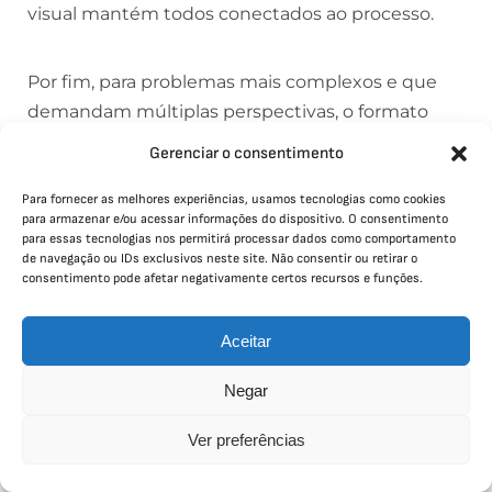
visual mantém todos conectados ao processo.
Por fim, para problemas mais complexos e que
demandam múltiplas perspectivas, o formato
“World Café” ou “Open Space Technology”
Gerenciar o consentimento
permite uma troca rica de ideias. Pequenos
grupos discutem aspectos diferentes do
Para fornecer as melhores experiências, usamos tecnologias como cookies
para armazenar e/ou acessar informações do dispositivo. O consentimento
problema, e a rotação dos participantes garante
para essas tecnologias nos permitirá processar dados como comportamento
que o conhecimento flua livremente,
de navegação ou IDs exclusivos neste site. Não consentir ou retirar o
consentimento pode afetar negativamente certos recursos e funções.
construindo soluções coletivas.
Aceitar
Organiza grandes eventos para sua empresa?
Negar
Saiba mais sobre
conferências corporativas
e
como elas podem impulsionar sua marca e
Ver preferências
engajar seu público.